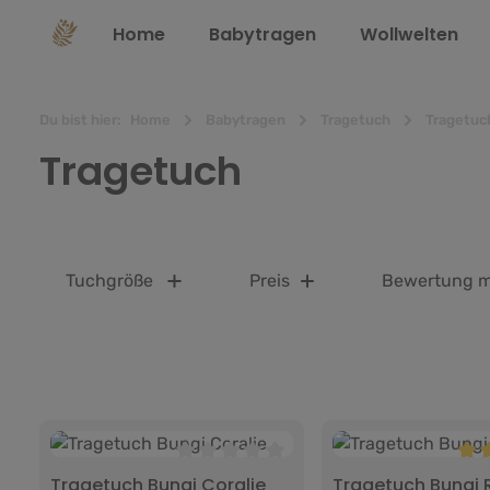
springen
Zur Hauptnavigation springen
Home
Babytragen
Wollwelten
Du bist hier:
Home
Babytragen
Tragetuch
Tragetuc
Tragetuch
Tuchgröße
Preis
Bewertung m
Durchschnittliche Bewertung von 0 v
Dur
Tragetuch Bungi Coralie
Tragetuch Bungi 