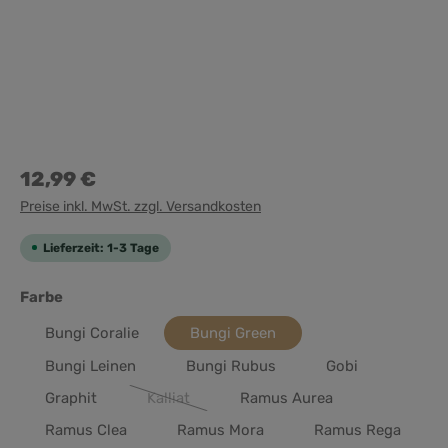
12,99 €
Preise inkl. MwSt. zzgl. Versandkosten
Lieferzeit: 1-3 Tage
auswählen
Farbe
Bungi Coralie
Bungi Green
Bungi Leinen
Bungi Rubus
Gobi
Graphit
Kalliat
Ramus Aurea
(Diese Option ist zurzeit nicht verfügbar.)
Ramus Clea
Ramus Mora
Ramus Rega