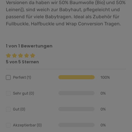
Versionen da haben wir 50% Baumwolle (Bio) und 50%
Leinen)), sind weich zur Babyhaut, pflegeleicht und
passend für viele Babytragen. Ideal als Zubehör für
Fullbuckle, Halfbuckle und Wrap Conversion Tragen.
1 von 1 Bewertungen
5 von 5 Sternen
Durchschnittliche Bewertung von 5 von 5 Sternen
Perfekt (1)
100%
Sehr gut (0)
0%
Gut (0)
0%
Akzeptierbar (0)
0%