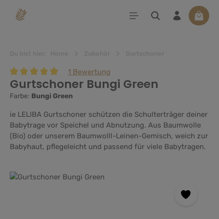
alt springen
Waren
Du bist hier:
Home
Zubehör
Gurtschoner
1 Bewertung
Gurtschoner Bungi Green
Durchschnittliche Bewertung von 5 von 5 Sternen
Farbe:
Bungi Green
ie LELIBA Gurtschoner schützen die Schulterträger deiner
Babytrage vor Speichel und Abnutzung. Aus Baumwolle
(Bio) oder unserem Baumwolll-Leinen-Gemisch, weich zur
Babyhaut, pflegeleicht und passend für viele Babytragen.
Bildergalerie überspringen