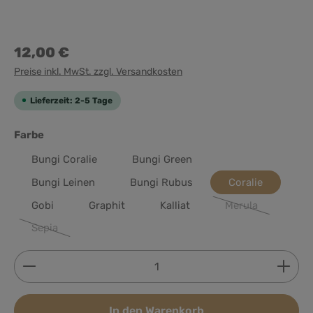
12,00 €
Preise inkl. MwSt. zzgl. Versandkosten
Lieferzeit: 2-5 Tage
auswählen
Farbe
Bungi Coralie
Bungi Green
Bungi Leinen
Bungi Rubus
Coralie
Gobi
Graphit
Kalliat
Merula
(Diese Option ist 
Sepia
(Diese Option ist zurzeit nicht verfügbar.)
Produkt Anzahl: Gib den gewünschten Wert ein ode
In den Warenkorb