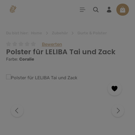
alt springen
Waren
Du bist hier:
Home
Zubehör
Gurte & Polster
Bewerten
Polster für LELIBA Tai und Zack
Durchschnittliche Bewertung von 0 von 5 Sternen
Farbe:
Coralie
Bildergalerie überspringen