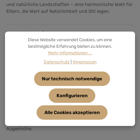
und natürliche Landschaften – eine harmonische Wahl für
Eltern, die Wert auf Natürlichkeit und Stil legen.
Natürlich pflegen
Diese Website verwendet Cookies, um eine
Da das Tragetuch aus Naturmaterialien besteht,
bestmögliche Erfahrung bieten zu können.
empfehlen wir, es nicht dauerhaft direkter
Mehr Informationen ...
Sonneneinstrahlung auszusetzen, um Farbveränderungen
Datenschutz
|
1Impressum
zu vermeiden.
Nur technisch notwendige
Persönliche Beratung bei LELIBA
Konfigurieren
Du hast Fragen zu Bindeweisen oder möchtest
Unterstützung beim Start mit deinem
LELIBA Tragetuch
Alle Cookies akzeptieren
Ramus Rega
? Melde dich gerne zu unserer kostenlosen
Trageberatung. Wir begleiten dich persönlich und auf
Augenhöhe.