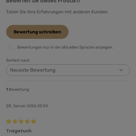
Bewerten Sie dieses Produkt!
Teilen Sie Ihre Erfahrungen mit anderen Kunden.
Bewertung schreiben
Bewertungen nur in der aktuellen Sprache anzeigen.
Sortiert nach
1
Bewertung
28. Januar 2026 20:34
Bewertung mit 5 von 5 Sternen
Tragetuch