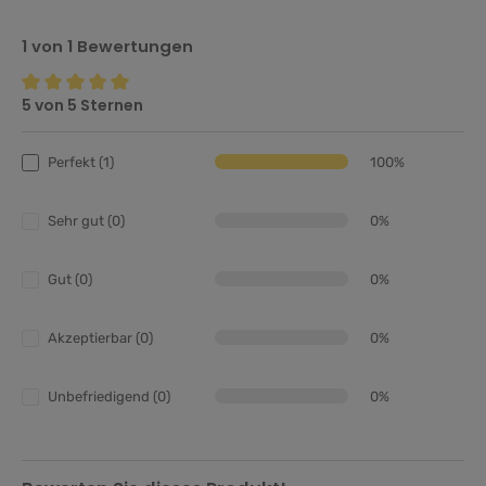
1 von 1 Bewertungen
5 von 5 Sternen
Durchschnittliche Bewertung von 5 von 5 Sternen
Perfekt (1)
100%
Sehr gut (0)
0%
Gut (0)
0%
Akzeptierbar (0)
0%
Unbefriedigend (0)
0%