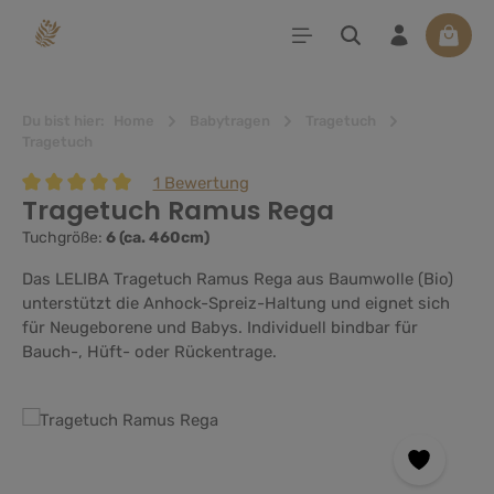
alt springen
Waren
Du bist hier:
Home
Babytragen
Tragetuch
Tragetuch
1 Bewertung
Tragetuch Ramus Rega
Durchschnittliche Bewertung von 5 von 5 Sternen
Tuchgröße:
6 (ca. 460cm)
Das LELIBA Tragetuch Ramus Rega aus Baumwolle (Bio)
unterstützt die Anhock-Spreiz-Haltung und eignet sich
für Neugeborene und Babys. Individuell bindbar für
Bauch-, Hüft- oder Rückentrage.
Bildergalerie überspringen