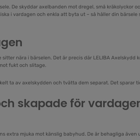
ärsele. De skyddar axelbanden mot dregel, små kräkolyckor oc
ska i vardagen och enkla att byta ut – så håller din bärsele s
agen
itter nära i bärselen. Det är precis där LELIBA Axelskydd k
mot fukt och slitage.
enkelt ta av axelskydden och tvätta dem separat. Det sparar t
ch skapade för vardage
änns extra mjuka mot känslig babyhud. De är behagliga även