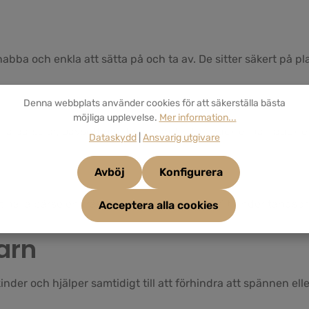
ba och enkla att sätta på och ta av. De sitter säkert på plat
Denna webbplats använder cookies för att säkerställa bästa
möjliga upplevelse.
Mer information...
a bärselar, oavsett om du använder full buckle, half buckle
Dataskydd
|
Ansvarig utgivare
Avböj
Konfigurera
t hålla bärselen fräsch och hygienisk, särskilt under tandsp
Acceptera alla cookies
barn
der och hjälper samtidigt till att förhindra att spännen el