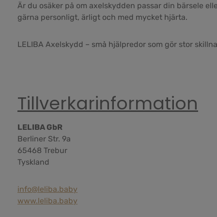
Är du osäker på om axelskydden passar din bärsele eller
gärna personligt, ärligt och med mycket hjärta.
LELIBA Axelskydd – små hjälpredor som gör stor skillna
Tillverkarinformation
LELIBA GbR
Berliner Str. 9a
65468 Trebur
Tyskland
info@leliba.baby
www.leliba.baby