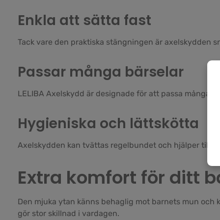
Enkla att sätta fast
Tack vare den praktiska stängningen är axelskydden snab
Passar många bärselar
LELIBA Axelskydd är designade för att passa många olik
Hygieniska och lättskötta
Axelskydden kan tvättas regelbundet och hjälper till at
Extra komfort för ditt 
Den mjuka ytan känns behaglig mot barnets mun och kin
gör stor skillnad i vardagen.