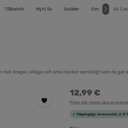
Tillbehör
Nytt liv
Guider
Om oss
LEL
All Ca
r mot dregel, slitage och små olyckor samtidigt som de ger 
12,99 €
Priser inkl. moms, plus leverans
Tillgängligt, leveranstid: 2-5 