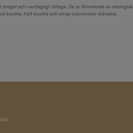
regel och vardagligt slitage. De är tillverkade av ekologis
 full buckle, half buckle och wrap conversion-bärselar.
ulär
.