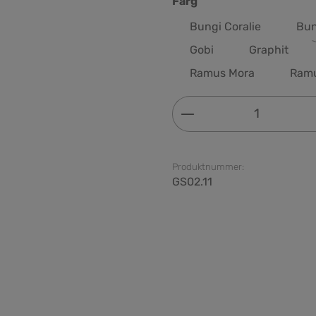
Välj
Färg
Bungi Coralie
Bun
Gobi
Graphit
Ramus Mora
Ram
Produktkvantitet: 
Produktnummer:
GS02.11