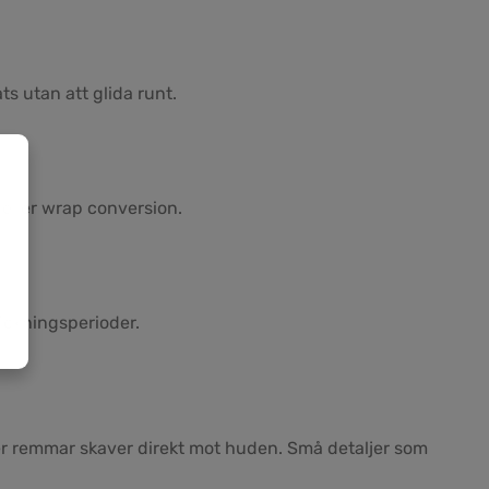
s utan att glida runt.
 eller wrap conversion.
rickningsperioder.
ler remmar skaver direkt mot huden. Små detaljer som