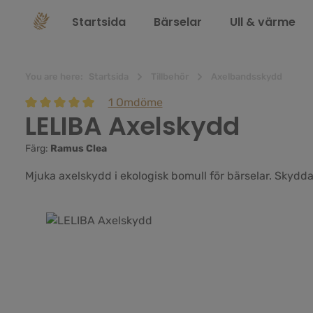
 sökning
Hoppa till huvudnavigering
Startsida
Bärselar
Ull & värme
You are here:
Startsida
Tillbehör
Axelbandsskydd
1 Omdöme
LELIBA Axelskydd
Genomsnittligt betyg på 5 av 5 stjärnor
Färg:
Ramus Clea
Mjuka axelskydd i ekologisk bomull för bärselar. Skydda
Hoppa över bildgalleri