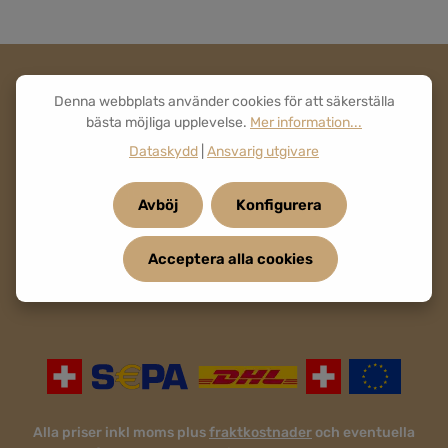
Denna webbplats använder cookies för att säkerställa
bästa möjliga upplevelse.
Mer information...
Dataskydd
|
Ansvarig utgivare
Avböj
Konfigurera
Acceptera alla cookies
Alla priser inkl moms plus
fraktkostnader
och eventuella