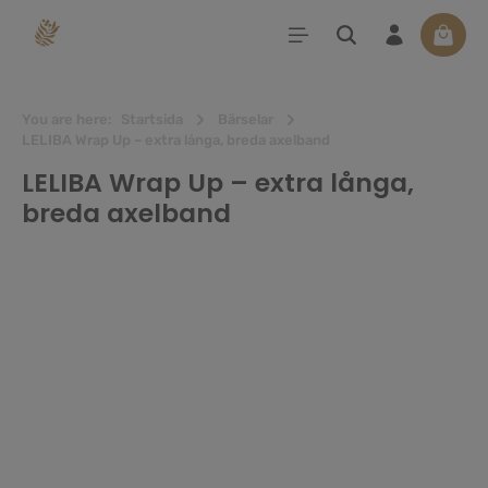
uvudinnehåll
Varuko
You are here:
Startsida
Bärselar
LELIBA Wrap Up – extra långa, breda axelband
LELIBA Wrap Up – extra långa,
breda axelband