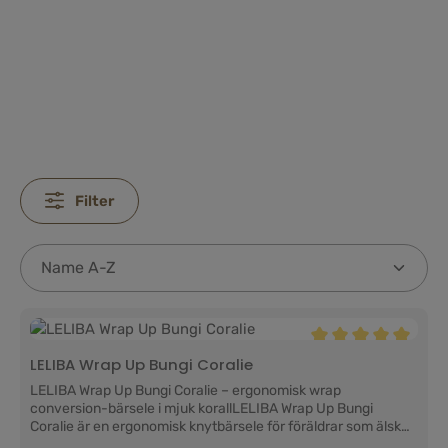
Filter
Genomsnittligt bety
LELIBA Wrap Up Bungi Coralie
LELIBA Wrap Up Bungi Coralie – ergonomisk wrap
conversion-bärsele i mjuk korallLELIBA Wrap Up Bungi
Coralie är en ergonomisk knytbärsele för föräldrar som älskar
varma, vänliga färger och en särskilt mjuk och nära