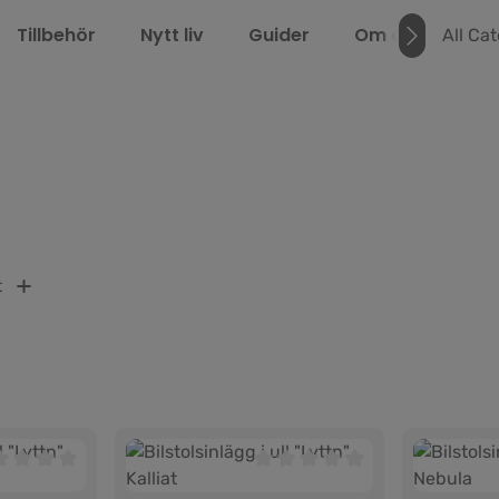
Tillbehör
Nytt liv
Guider
Om oss
LEL
All Ca
t
r
msnittligt betyg på 0 av 5 stjärnor
Genomsnittligt betyg på 0 av 