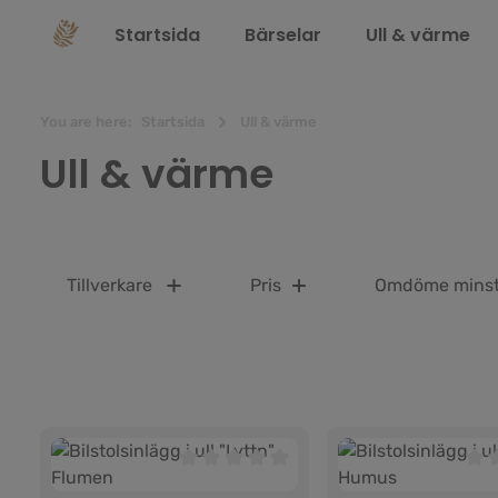
 sökning
Hoppa till huvudnavigering
Startsida
Bärselar
Ull & värme
You are here:
Startsida
Ull & värme
Ull & värme
Tillverkare
Pris
Omdöme mins
Genomsnittligt betyg på 0 av 5 stjärno
Geno