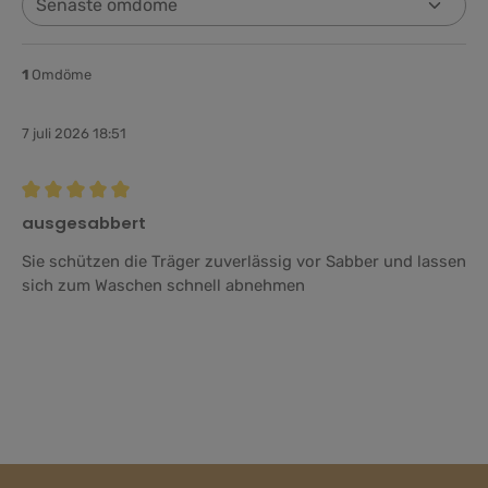
1
Omdöme
7 juli 2026 18:51
Recension med betyg på 5 av 5 stjärnor
ausgesabbert
Sie schützen die Träger zuverlässig vor Sabber und lassen
sich zum Waschen schnell abnehmen