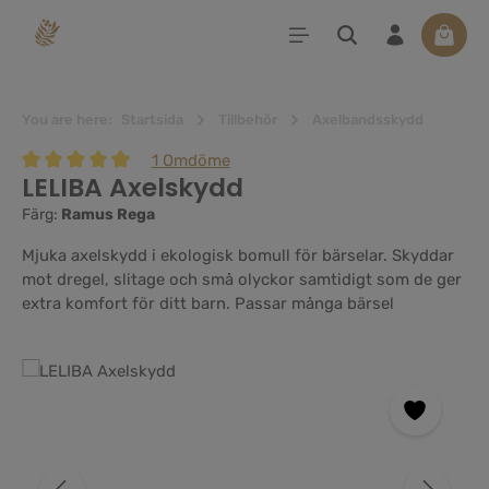
uvudinnehåll
Varuko
You are here:
Startsida
Tillbehör
Axelbandsskydd
1 Omdöme
LELIBA Axelskydd
Genomsnittligt betyg på 5 av 5 stjärnor
Färg:
Ramus Rega
Mjuka axelskydd i ekologisk bomull för bärselar. Skyddar
mot dregel, slitage och små olyckor samtidigt som de ger
extra komfort för ditt barn. Passar många bärsel
Hoppa över bildgalleri