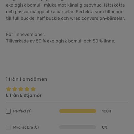
ekologisk bomull, mjuka mot känslig babyhud, lättskötta
och passar många olika bärselar. Perfekta som tillbehör
till full buckle, half buckle och wrap conversion-bärselar.
För linneversioner:
Tillverkade av 50 % ekologisk bomull och 50 % linne.
1 från 1 omdömen
5 från 5 Stjärnor
Genomsnittligt betyg på 5 av 5 stjärnor
Perfekt (1)
100%
Mycket bra (0)
0%