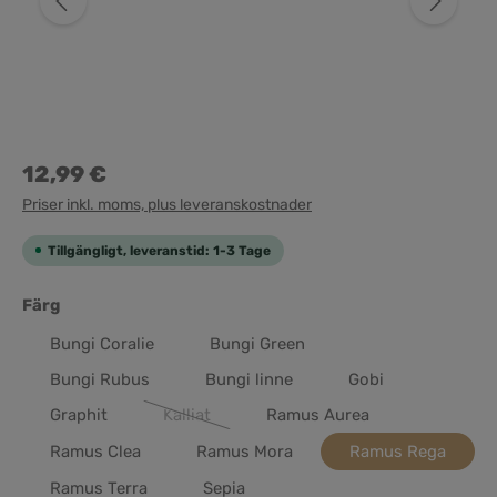
12,99 €
Priser inkl. moms, plus leveranskostnader
Tillgängligt, leveranstid: 1-3 Tage
Välj
Färg
Bungi Coralie
Bungi Green
Bungi Rubus
Bungi linne
Gobi
Graphit
Kalliat
Ramus Aurea
(Det här alternativet är för närvarande inte tillg
Ramus Clea
Ramus Mora
Ramus Rega
Ramus Terra
Sepia