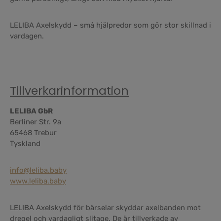
LELIBA Axelskydd – små hjälpredor som gör stor skillnad i
vardagen.
Tillverkarinformation
LELIBA GbR
Berliner Str. 9a
65468 Trebur
Tyskland
info@leliba.baby
www.leliba.baby
LELIBA Axelskydd för bärselar skyddar axelbanden mot
dregel och vardagligt slitage. De är tillverkade av