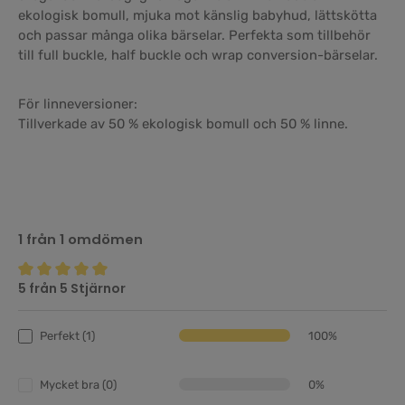
ekologisk bomull, mjuka mot känslig babyhud, lättskötta
och passar många olika bärselar. Perfekta som tillbehör
till full buckle, half buckle och wrap conversion-bärselar.
För linneversioner:
Tillverkade av 50 % ekologisk bomull och 50 % linne.
1 från 1 omdömen
5 från 5 Stjärnor
Genomsnittligt betyg på 5 av 5 stjärnor
Perfekt (1)
100%
Mycket bra (0)
0%