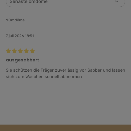
1
Omdöme
7 juli 2026 18:51
Recension med betyg på 5 av 5 stjärnor
ausgesabbert
Sie schützen die Träger zuverlässig vor Sabber und lassen
sich zum Waschen schnell abnehmen