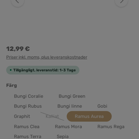
12,99 €
Priser inkl. moms, plus leveranskostnader
Tillgängligt, leveranstid: 1-3 Tage
Välj
Färg
Bungi Coralie
Bungi Green
Bungi Rubus
Bungi linne
Gobi
Graphit
Kalliat
Ramus Aurea
(Det här alternativet är för närvarande inte tillg
Ramus Clea
Ramus Mora
Ramus Rega
Ramus Terra
Sepia