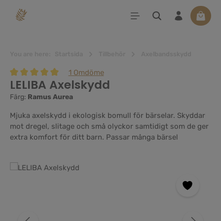
uvudinnehåll
Varuko
You are here:
Startsida
Tillbehör
Axelbandsskydd
1 Omdöme
LELIBA Axelskydd
Genomsnittligt betyg på 5 av 5 stjärnor
Färg:
Ramus Aurea
Mjuka axelskydd i ekologisk bomull för bärselar. Skyddar
mot dregel, slitage och små olyckor samtidigt som de ger
extra komfort för ditt barn. Passar många bärsel
Hoppa över bildgalleri