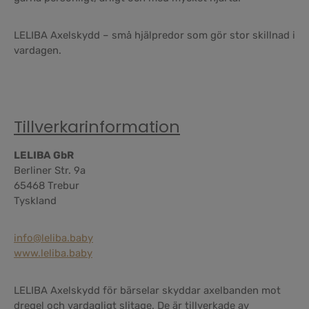
LELIBA Axelskydd – små hjälpredor som gör stor skillnad i
vardagen.
Tillverkarinformation
LELIBA GbR
Berliner Str. 9a
65468 Trebur
Tyskland
info@leliba.baby
www.leliba.baby
LELIBA Axelskydd för bärselar skyddar axelbanden mot
dregel och vardagligt slitage. De är tillverkade av