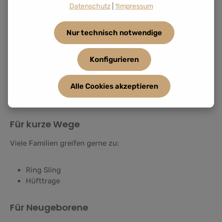
Datenschutz
|
1Impressum
Für lange Tragezeiten
Nur technisch notwendige
Viele Eltern bevorzugen:
Konfigurieren
Halfbuckle
Fullbuckle
Alle Cookies akzeptieren
Wrap Conversion
Tragetuch
Für kurze Wege
Viele Familien greifen gerne zu:
Ring Sling
Hüfttrage
Für Neugeborene