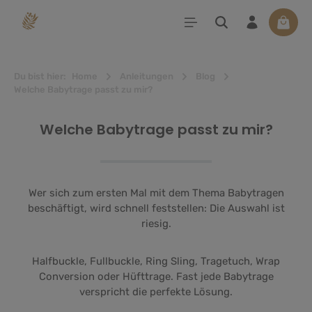
alt springen
Waren
Du bist hier:
Home
Anleitungen
Blog
Welche Babytrage passt zu mir?
Welche Babytrage passt zu mir?
Wer sich zum ersten Mal mit dem Thema Babytragen
beschäftigt, wird schnell feststellen: Die Auswahl ist
riesig.
Halfbuckle, Fullbuckle, Ring Sling, Tragetuch, Wrap
Conversion oder Hüfttrage. Fast jede Babytrage
verspricht die perfekte Lösung.