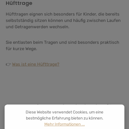
Hüfttrage
Hüfttragen eignen sich besonders für Kinder, die bereits
selbstständig sitzen können und häufig zwischen Laufen
und Getragenwerden wechseln.
Sie entlasten beim Tragen und sind besonders praktisch
für kurze Wege.
👉
Was ist eine Hüfttrage?
Welche Babytrage ist die richtige für
unseren Alltag?
Diese Website verwendet Cookies, um eine
bestmögliche Erfahrung bieten zu können.
Mehr Informationen ...
Das hängt stark von euren Gewohnheiten ab.