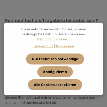
Du möchtest als Trageberater
dabei sein?
Diese Website verwendet Cookies, um eine
Jeden Tag suchen Familien nach einer Trageberatung in
bestmögliche Erfahrung bieten zu können.
ihrer Nähe. Mit unserer Übersicht möchten wir ihnen
Mehr Informationen ...
dabei helfen, schnell die passende Unterstützung zu
finden.
Datenschutz
|
1Impressum
Wenn du mit LELIBA arbeitest, unsere Tragen kennst oder
Nur technisch notwendige
Vorführmodelle zur Verfügung hast, freuen wir uns sehr,
dich mit aufzunehmen. So finden Familien nicht nur
Konfigurieren
unsere Tragen, sondern auch die Menschen, die sie
kompetent und mit viel Herzblut begleiten.
Alle Cookies akzeptieren
Schreib uns einfach eine
Mail
mit deinen Kontaktdaten,
deinem Standort und deiner Website. Wir schauen uns
alles an und melden uns bei dir.