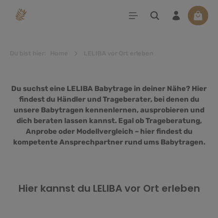
alt springen
Waren
Du bist hier:
Home
LELIBA vor Ort erleben
Du suchst eine LELIBA Babytrage in deiner Nähe? Hier
findest du Händler und Trageberater
, bei denen du
unsere Babytragen kennenlernen, ausprobieren und
dich beraten lassen kannst. Egal ob Trageberatung,
Anprobe oder Modellvergleich – hier findest du
kompetente Ansprechpartner
rund ums Babytragen.
Hier kannst du LELIBA vor Ort erleben