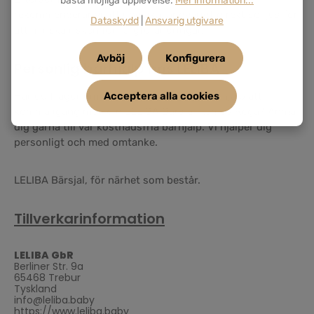
bästa möjliga upplevelse.
Mer information...
rekommenderar vi att undvika långvarigt direkt solljus för
Dataskydd
|
Ansvarig utgivare
att minska risken för färgförändringar.
Avböj
Konfigurera
Personlig bärhjälp hos LELIBA
Har du frågor om knyttekniker eller vill ha hjälp att
Acceptera alla cookies
komma igång med din LELIBA Bärsjal Ramus Rega? Anmäl
dig gärna till vår kostnadsfria bärhjälp. Vi hjälper dig
personligt och med omtanke.
LELIBA Bärsjal, för närhet som består.
Tillverkarinformation
LELIBA GbR
Berliner Str. 9a
65468 Trebur
Tyskland
info@leliba.baby
https://www.leliba.baby