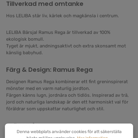
Tillverkad med omtanke
Hos LELIBA står liv, kärlek och magkänsla i centrum.
LELIBA Bärsjal Ramus Rega är tillverkad av 100%
ekologisk bomull.
Tyget är mjukt, andningsaktivt och extra skonsamt mot
känslig babyhud.
Färg & Design: Ramus Rega
Designen Ramus Rega kombinerar ett fint greninspirerat
mönster med en varm naturlig jordton.
Färgen känns lugn, jordnära och tidlös. Inspirerad av trä,
jord och naturliga landskap är den ett harmoniskt val för
föräldrar som uppskattar naturlighet och stil.
Skötselråd
Denna webbplats använder cookies för att säkerställa
Eftersom sjalen är tillverkad av naturmaterial