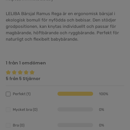
LELIBA Bärsjal Ramus Rega är en ergonomisk bärsjal i
ekologisk bomull för nyfödda och bebisar. Den stödjer
grodpositionen, kan knytas individuellt och passar för
magbärande, höftbärande och ryggbärande. Perfekt för
naturligt och flexibelt babybärande.
1 från 1 omdömen
5 från 5 Stjärnor
Genomsnittligt betyg på 5 av 5 stjärnor
Perfekt (1)
100%
Mycket bra (0)
0%
Bra (0)
0%