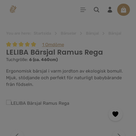
uvudinnehåll
Varuko
You are here:
Startsida
Bärselar
Bärsjal
Bärsjal
1 Omdöme
LELIBA Bärsjal Ramus Rega
Genomsnittligt betyg på 5 av 5 stjärnor
Tuchgröße:
6 (ca. 460cm)
Ergonomisk bärsjal i varm jordton av ekologisk bomull.
Mjuk, stödjande och perfekt för naturligt babybärande
från födseln.
Hoppa över bildgalleri