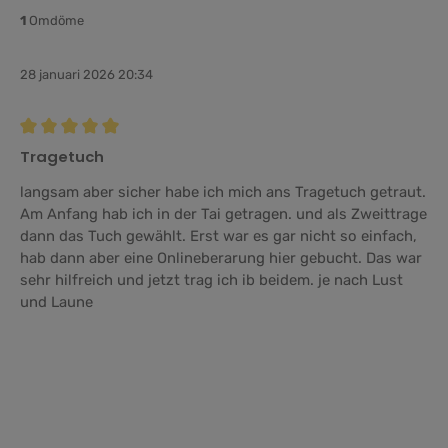
1
Omdöme
28 januari 2026 20:34
Recension med betyg på 5 av 5 stjärnor
Tragetuch
langsam aber sicher habe ich mich ans Tragetuch getraut.
Am Anfang hab ich in der Tai getragen. und als Zweittrage
dann das Tuch gewählt. Erst war es gar nicht so einfach,
hab dann aber eine Onlineberarung hier gebucht. Das war
sehr hilfreich und jetzt trag ich ib beidem. je nach Lust
und Laune