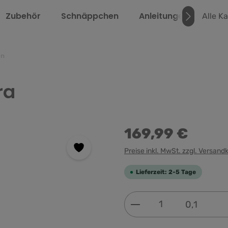
Zubehör
Schnäppchen
Anleitungen
Über
Alle K
en
ra
169,99 €
Preise inkl. MwSt. zzgl. Versand
Lieferzeit: 2-5 Tage
Produkt Anzahl: G
0,1