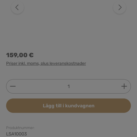
159,00 €
Priser inkl. moms, plus leveranskostnader
Produktkvantitet: Ange önskat belopp eller använd 
Lägg till i kundvagnen
Produktnummer:
LSA10003