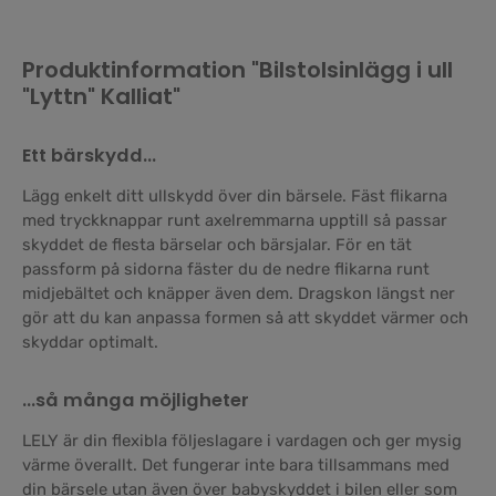
Produktinformation "Bilstolsinlägg i ull
"Lyttn" Kalliat"
Ett bärskydd…
Lägg enkelt ditt ullskydd över din bärsele. Fäst flikarna
med tryckknappar runt axelremmarna upptill så passar
skyddet de flesta bärselar och bärsjalar. För en tät
passform på sidorna fäster du de nedre flikarna runt
midjebältet och knäpper även dem. Dragskon längst ner
gör att du kan anpassa formen så att skyddet värmer och
skyddar optimalt.
…så många möjligheter
LELY är din flexibla följeslagare i vardagen och ger mysig
värme överallt. Det fungerar inte bara tillsammans med
din bärsele utan även över babyskyddet i bilen eller som