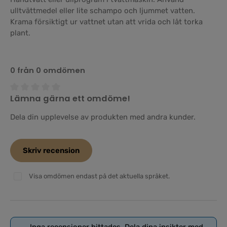
ulltvättmedel eller lite schampo och ljummet vatten.
Krama försiktigt ur vattnet utan att vrida och låt torka
plant.
0 från 0 omdömen
Lämna gärna ett omdöme!
Genomsnittligt betyg på 0 av 5 stjärnor
Dela din upplevelse av produkten med andra kunder.
Skriv recension
Visa omdömen endast på det aktuella språket.