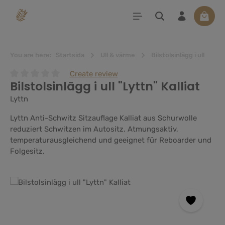
uvudinnehåll
Varuko
You are here:
Startsida
Ull & värme
Bilstolsinlägg i ull
Create review
Bilstolsinlägg i ull "Lyttn" Kalliat
Genomsnittligt betyg på 0 av 5 stjärnor
Lyttn
Lyttn Anti-Schwitz Sitzauflage Kalliat aus Schurwolle
reduziert Schwitzen im Autositz. Atmungsaktiv,
temperaturausgleichend und geeignet für Reboarder und
Folgesitz.
Hoppa över bildgalleri