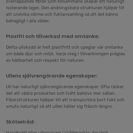
överlappande fibrer som tillsammans skapar ett naturligt
isolerande lager. Den andningsbara strukturen hjälper till
att undvika värme och fuktansamling så att det känns
behagligt i alla väder.
Plastfri och tillverkad med omtanke:
Detta ullskydd är helt plastfritt och speglar vår omtanke
om både djur och miljö. Varje steg i tillverkningen präglas
av hållbarhet och respekt för naturen.
Ullens självrengörande egenskaper:
Ull har naturligt självrengörande egenskaper. Ofta räcker
det att vädra produkten och tvätt behövs mer sällan.
Fiberstrukturen hjälper till att transportera bort fukt och
smuts naturligt så att ullen håller sig fräsch längre.
Skötselråd:
Handtvätt eller ullprogram i tvättmaskin. Använd