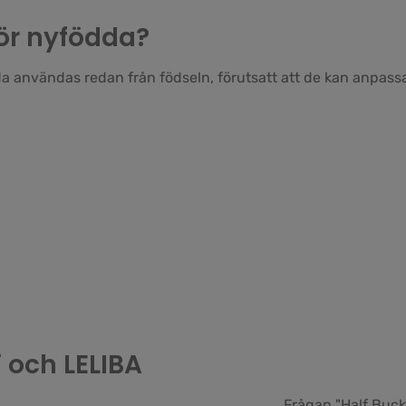
 för nyfödda?
 användas redan från födseln, förutsatt att de kan anpassas 
 och LELIBA
Frågan "Half Buckl