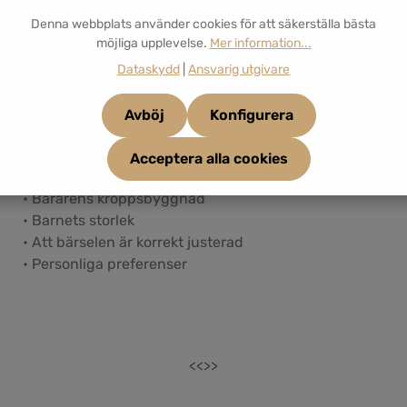
bekväma vid längre bärstunder.
Denna webbplats använder cookies för att säkerställa bästa
möjliga upplevelse.
Mer information...
Andra föredrar den mer strukturerade passformen
Dataskydd
|
Ansvarig utgivare
hos en Full Buckle.
Avböj
Konfigurera
Hur bekväm en bärsele känns beror dessutom på
flera faktorer:
Acceptera alla cookies
• Bärarens kroppsbyggnad
• Barnets storlek
• Att bärselen är korrekt justerad
• Personliga preferenser
<<>>