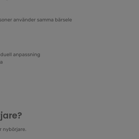
personer använder samma bärsele
ividuell anpassning
la
jare?
r nybörjare.