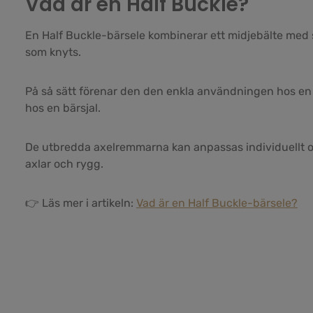
Vad är en Half Buckle?
En Half Buckle-bärsele kombinerar ett midjebälte me
som knyts.
På så sätt förenar den den enkla användningen hos en 
hos en bärsjal.
De utbredda axelremmarna kan anpassas individuellt oc
axlar och rygg.
👉 Läs mer i artikeln:
Vad är en Half Buckle-bärsele?