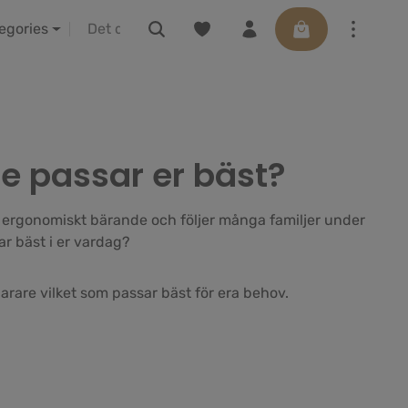
Du har 0 objekt i önskelistan
Varukorgen innehå
IBA vor Ort erleben
Presentkort
tegories
ele passar er bäst?
 ergonomiskt bärande och följer många familjer under
ar bäst i er vardag?
narare vilket som passar bäst för era behov.