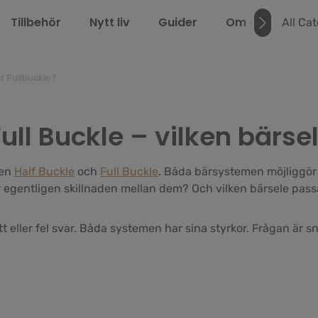
Tillbehör
Nytt liv
Guider
Om oss
LEL
All Ca
r Fullbuckle?
Full Buckle – vilken bärs
pen
Half Buckle
och
Full Buckle
. Båda bärsystemen möjliggör
r egentligen skillnaden mellan dem? Och vilken bärsele pass
t eller fel svar. Båda systemen har sina styrkor. Frågan är s