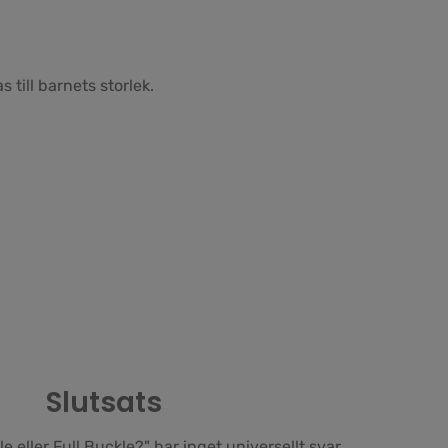
till barnets storlek.
Slutsats
e eller Full Buckle?" har inget universellt svar.