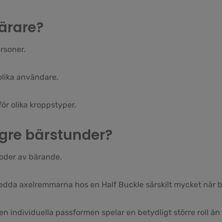
bärare?
rsoner.
 olika användare.
för olika kroppstyper.
ngre bärstunder?
ioder av bärande.
dda axelremmarna hos en Half Buckle särskilt mycket när bar
en individuella passformen spelar en betydligt större roll än