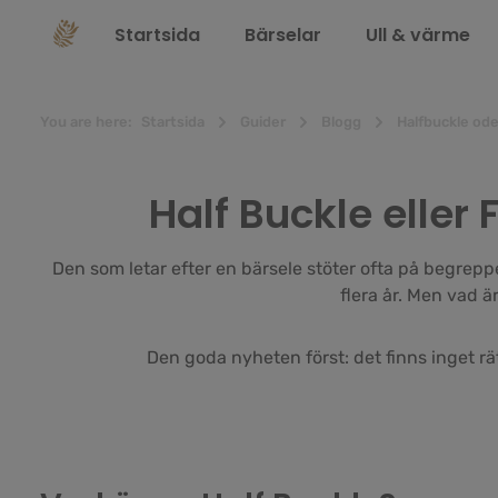
 sökning
Hoppa till huvudnavigering
Startsida
Bärselar
Ull & värme
You are here:
Startsida
Guider
Blogg
Halfbuckle ode
Half Buckle eller 
Den som letar efter en bärsele stöter ofta på begrep
flera år. Men vad ä
Den goda nyheten först: det finns inget rät