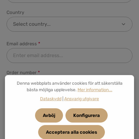
Country
Email address
*
Order number
*
Denna webbplats använder cookies för att säkerställa
bästa möjliga upplevelse.
Mer information...
Dataskydd
|
Ansvarig utgivare
Order date
Avböj
Konfigurera
Acceptera alla cookies
Delivery date