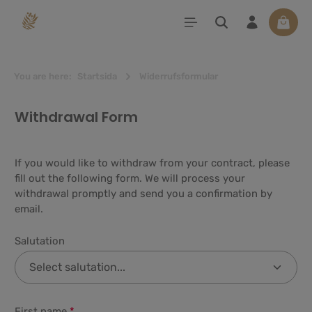
uvudinnehåll
Varuko
You are here:
Startsida
Widerrufsformular
Withdrawal Form
If you would like to withdraw from your contract, please
fill out the following form. We will process your
withdrawal promptly and send you a confirmation by
email.
Salutation
First name
*