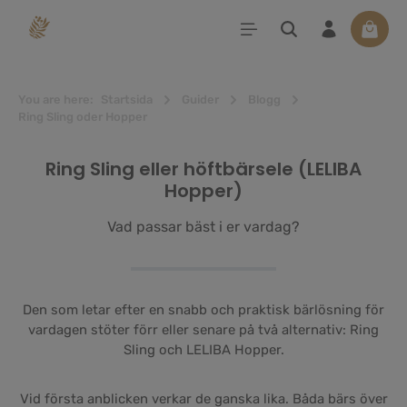
uvudinnehåll
Varuko
You are here:
Startsida
Guider
Blogg
Ring Sling oder Hopper
Ring Sling eller höftbärsele (LELIBA
Hopper)
Vad passar bäst i er vardag?
Den som letar efter en snabb och praktisk bärlösning för
vardagen stöter förr eller senare på två alternativ: Ring
Sling och LELIBA Hopper.
Vid första anblicken verkar de ganska lika. Båda bärs över