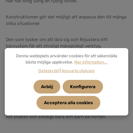
Här har Ring Sling en tydlig fördel.
Konstruktionen gör det möjligt att anpassa den till många
olika situationer.
Den som tycker om att lära sig och finjustera sitt
bärsystem får ett otroligt mångsidigt verktyg.
Denna webbplats använder cookies för att säkerställa
Höftbärselen bygger på en annan filosofi.
bästa möjliga upplevelse.
Mer information...
Dataskydd
|
Ansvarig utgivare
Den försöker inte göra allt.
Avböj
Konfigurera
Den fokuserar på att lösa en uppgift så enkelt som
möjligt:
Acceptera alla cookies
Att snabbt och smidigt bära ditt barn på höften.