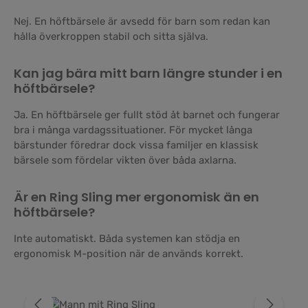
Nej. En höftbärsele är avsedd för barn som redan kan
hålla överkroppen stabil och sitta själva.
Kan jag bära mitt barn längre stunder i en
höftbärsele?
Ja. En höftbärsele ger fullt stöd åt barnet och fungerar
bra i många vardagssituationer. För mycket långa
bärstunder föredrar dock vissa familjer en klassisk
bärsele som fördelar vikten över båda axlarna.
Är en Ring Sling mer ergonomisk än en
höftbärsele?
Inte automatiskt. Båda systemen kan stödja en
ergonomisk M-position när de används korrekt.
Hoppa över bildgalleri