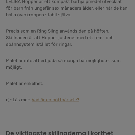
LELIBA Hopper är ett kompakt bärhjälpmedel utvecklat
för barn från ungefär sex månaders ålder, eller när de kan
hålla överkroppen stabil själva.
Precis som en Ring Sling används den på höften.
Skillnaden är att Hopper justeras med ett rem- och
spännsystem istället för ringar.
Målet är inte att erbjuda så många bärmöjligheter som
möjligt.
Målet är enkelhet.
👉 Läs mer:
Vad är en höftbärsele?
De viktigaste skillnaderna i korthet