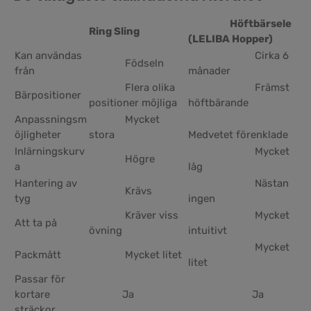
Höftbärsele
Ring Sling
(LELIBA Hopper)
Kan användas
Cirka 6
Födseln
från
månader
Flera olika
Främst
Bärpositioner
positioner möjliga
höftbärande
Anpassningsm
Mycket
öjligheter
stora
Medvetet förenklade
Inlärningskurv
Mycket
Högre
a
låg
Hantering av
Nästan
Krävs
tyg
ingen
Kräver viss
Mycket
Att ta på
övning
intuitivt
Mycket
Packmått
Mycket litet
litet
Passar för
kortare
Ja
Ja
sträckor