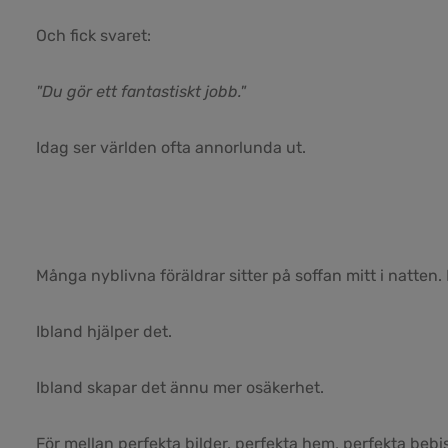
Och fick svaret:
"Du gör ett fantastiskt jobb."
Idag ser världen ofta annorlunda ut.
Många nyblivna föräldrar sitter på soffan mitt i natten.
Ibland hjälper det.
Ibland skapar det ännu mer osäkerhet.
För mellan perfekta bilder, perfekta hem, perfekta bebis