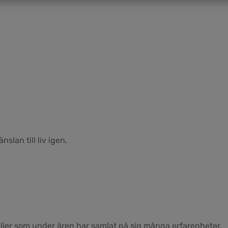
nslan till liv igen.
iljer som under åren har samlat på sig många erfarenheter.