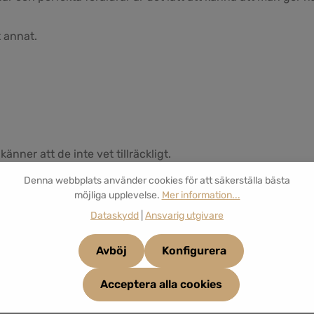
t annat.
änner att de inte vet tillräckligt.
Denna webbplats använder cookies för att säkerställa bästa
möjliga upplevelse.
Mer information...
Dataskydd
|
Ansvarig utgivare
Avböj
Konfigurera
Acceptera alla cookies