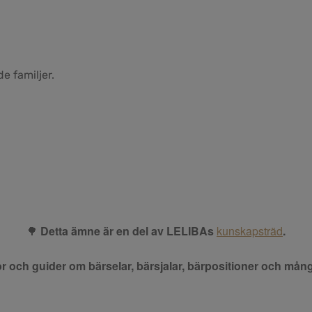
e familjer.
🌳
Detta ämne är en del av LELIBAs
kunskapsträd
.
rågor och guider om bärselar, bärsjalar, bärpositioner och m