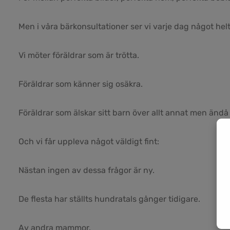
Men i våra bärkonsultationer ser vi varje dag något hel
Vi möter föräldrar som är trötta.
Föräldrar som känner sig osäkra.
Föräldrar som älskar sitt barn över allt annat men ändå k
Och vi får uppleva något väldigt fint:
Nästan ingen av dessa frågor är ny.
De flesta har ställts hundratals gånger tidigare.
Av andra mammor.