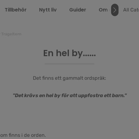
Tillbehör
Nytt liv
Guider
Om oss
LEL
All Ca
 Trageltern
En hel by......
Det finns ett gammalt ordspråk:
"Det krävs en hel by för att uppfostra ett barn."
som finns i de orden.