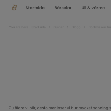
 sökning
Hoppa till huvudnavigering
Startsida
Bärselar
Ull & värme
You are here:
Startsida
Guider
Blogg
Dorfwissen für
Ju äldre vi blir, desto mer inser vi hur mycket sanning 