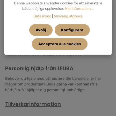
Denna webbplats använder cookies för att säkerställa
Perfekt för:
bästa möjliga upplevelse.
Mer information...
• extra komfort över axlarna
Dataskydd
|
Ansvarig utgivare
• individuella bärinställningar
• flexibel användning av alla tunnelpositioner
• anpassning efter dina behov
Avböj
Konfigurera
Ingår i leveransen
Acceptera alla cookies
• 1 par bestående av 2 separata axelpolster
Personlig hjälp från LELIBA
Behöver du hjälp med att justera din bärsele eller har
frågor om produkten? Boka gärna vår kostnadsfria
bärhjälp. Vi hjälper dig personligt och ärligt.
Tillverkarinformation