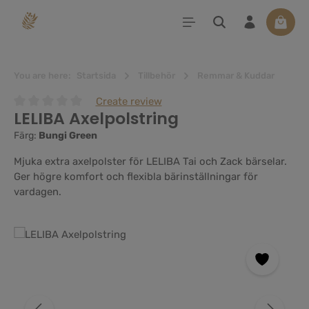
uvudinnehåll
Varuko
You are here:
Startsida
Tillbehör
Remmar & Kuddar
Create review
LELIBA Axelpolstring
Genomsnittligt betyg på 0 av 5 stjärnor
Färg:
Bungi Green
Mjuka extra axelpolster för LELIBA Tai och Zack bärselar.
Ger högre komfort och flexibla bärinställningar för
vardagen.
Hoppa över bildgalleri