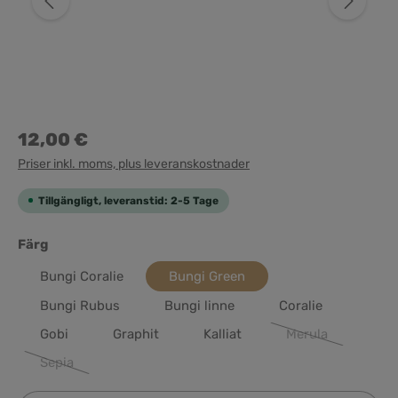
12,00 €
Priser inkl. moms, plus leveranskostnader
Tillgängligt, leveranstid: 2-5 Tage
Välj
Färg
Bungi Coralie
Bungi Green
Bungi Rubus
Bungi linne
Coralie
Gobi
Graphit
Kalliat
Merula
(Det här alternati
Sepia
(Det här alternativet är för närvarande inte tillgängligt.)