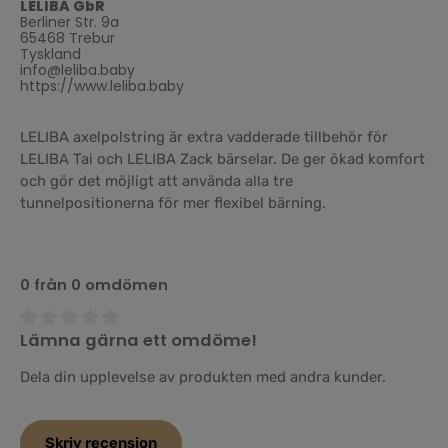
LELIBA GbR
Berliner Str. 9a
65468 Trebur
Tyskland
info@leliba.baby
https://www.leliba.baby
LELIBA axelpolstring är extra vadderade tillbehör för
LELIBA Tai och LELIBA Zack bärselar. De ger ökad komfort
och gör det möjligt att använda alla tre
tunnelpositionerna för mer flexibel bärning.
0 från 0 omdömen
Lämna gärna ett omdöme!
Genomsnittligt betyg på 0 av 5 stjärnor
Dela din upplevelse av produkten med andra kunder.
Skriv recension