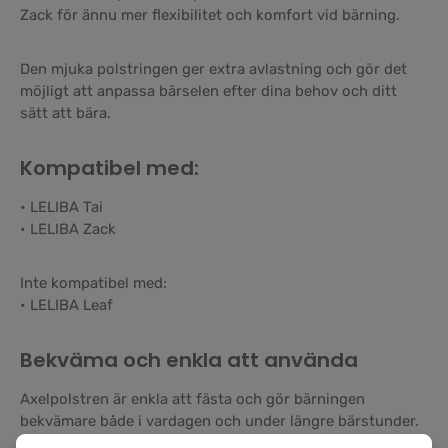
Zack för ännu mer flexibilitet och komfort vid bärning.
Den mjuka polstringen ger extra avlastning och gör det
möjligt att anpassa bärselen efter dina behov och ditt
sätt att bära.
Kompatibel med:
• LELIBA Tai
• LELIBA Zack
Inte kompatibel med:
• LELIBA Leaf
Bekväma och enkla att använda
Axelpolstren är enkla att fästa och gör bärningen
bekvämare både i vardagen och under längre bärstunder.