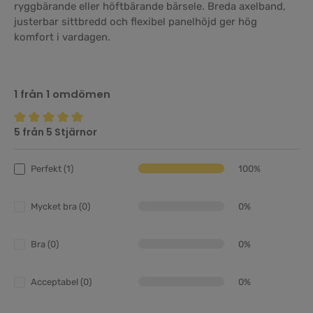
ryggbärande eller höftbärande bärsele. Breda axelband,
justerbar sittbredd och flexibel panelhöjd ger hög
komfort i vardagen.
1 från 1 omdömen
5 från 5 Stjärnor
Genomsnittligt betyg på 5 av 5 stjärnor
Perfekt (1)
100%
Mycket bra (0)
0%
Bra (0)
0%
Acceptabel (0)
0%