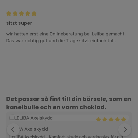
Recension med betyg på 5 av 5 stjärnor
sitzt super
wir hatten erst eine Onlineberatung bei Leliba gemacht.
Das war richtig gut und die Trage sitzt einfach toll.
Hoppa över produktgalleri
Det passar så fint till din bärsele, som en
kanelbulle och en varm choklad.
Genomsnittligt bety
LELIBA Axelskydd
LELIBA Axelskydd – Komfort, skydd och vardagslyx för din