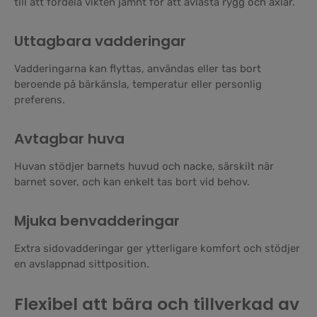
till att fördela vikten jämnt för att avlasta rygg och axlar.
Uttagbara vadderingar
Vadderingarna kan flyttas, användas eller tas bort
beroende på bärkänsla, temperatur eller personlig
preferens.
Avtagbar huva
Huvan stödjer barnets huvud och nacke, särskilt när
barnet sover, och kan enkelt tas bort vid behov.
Mjuka benvadderingar
Extra sidovadderingar ger ytterligare komfort och stödjer
en avslappnad sittposition.
Flexibel att bära och tillverkad av