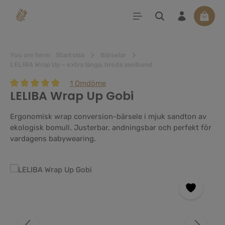
uvudinnehåll
Varuko
You are here:
Startsida
Bärselar
LELIBA Wrap Up – extra långa, breda axelband
1 Omdöme
LELIBA Wrap Up Gobi
Genomsnittligt betyg på 5 av 5 stjärnor
Ergonomisk wrap conversion-bärsele i mjuk sandton av
ekologisk bomull. Justerbar, andningsbar och perfekt för
vardagens babywearing.
Hoppa över bildgalleri