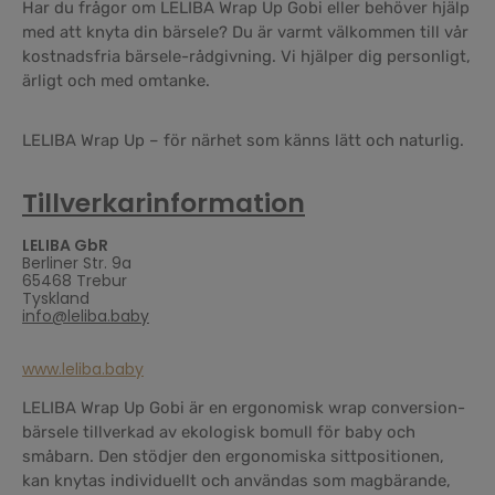
Har du frågor om LELIBA Wrap Up Gobi eller behöver hjälp
med att knyta din bärsele? Du är varmt välkommen till vår
kostnadsfria bärsele-rådgivning. Vi hjälper dig personligt,
ärligt och med omtanke.
LELIBA Wrap Up – för närhet som känns lätt och naturlig.
Tillverkarinformation
LELIBA GbR
Berliner Str. 9a
65468 Trebur
Tyskland
info@leliba.baby
www.leliba.baby
LELIBA Wrap Up Gobi är en ergonomisk wrap conversion-
bärsele tillverkad av ekologisk bomull för baby och
småbarn. Den stödjer den ergonomiska sittpositionen,
kan knytas individuellt och användas som magbärande,