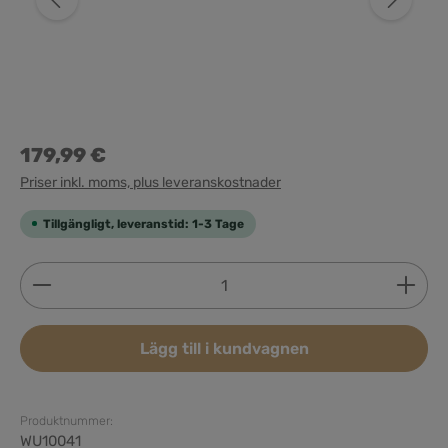
179,99 €
Priser inkl. moms, plus leveranskostnader
Tillgängligt, leveranstid: 1-3 Tage
Produktkvantitet: Ange önskat belopp eller använd 
Lägg till i kundvagnen
Produktnummer:
WU10041