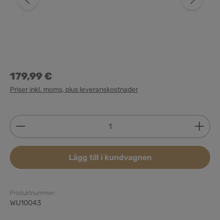
179,99 €
Priser inkl. moms, plus leveranskostnader
Produktkvantitet: Ange önskat belopp eller använd 
Lägg till i kundvagnen
Produktnummer:
WU10043