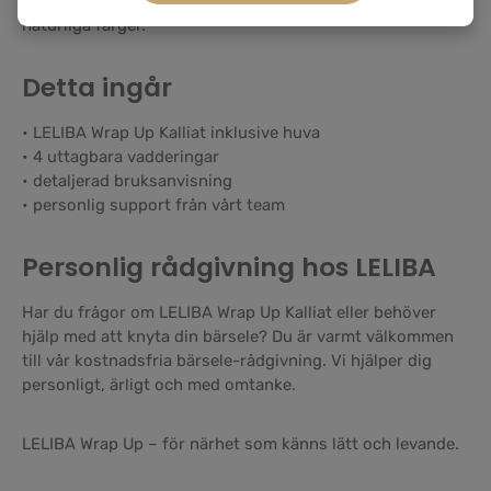
och passar perfekt för föräldrar som gillar ljusa och
naturliga färger.
Detta ingår
• LELIBA Wrap Up Kalliat inklusive huva
• 4 uttagbara vadderingar
• detaljerad bruksanvisning
• personlig support från vårt team
Personlig rådgivning hos LELIBA
Har du frågor om LELIBA Wrap Up Kalliat eller behöver
hjälp med att knyta din bärsele? Du är varmt välkommen
till vår kostnadsfria bärsele-rådgivning. Vi hjälper dig
personligt, ärligt och med omtanke.
LELIBA Wrap Up – för närhet som känns lätt och levande.