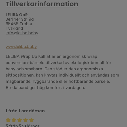
Tillverkarinformation
LELIBA GbR
Berliner Str. 9a
65468 Trebur
Tyskland
info@leliba.baby
www.leliba.baby
LELIBA Wrap Up Kalliat är en ergonomisk wrap
conversion-bärsele tillverkad av ekologisk bomull för
baby och småbarn. Den stödjer den ergonomiska
sittpositionen, kan knytas individuellt och användas som
magbärande, ryggbärande eller höftbärande bärsele.
Breda band ger hög komfort i vardagen.
1 från 1 omdömen
5 från 5 Stjärnor
Genomsnittligt betyg på 5 av 5 stjärnor