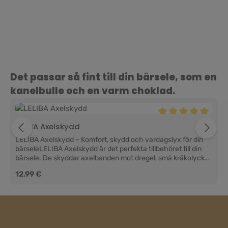
Hoppa över produktgalleri
Det passar så fint till din bärsele, som en
kanelbulle och en varm choklad.
Genomsnittligt bety
LELIBA Axelskydd
LELIBA Axelskydd – Komfort, skydd och vardagslyx för din
bärseleLELIBA Axelskydd är det perfekta tillbehöret till din
bärsele. De skyddar axelbanden mot dregel, små kräkolyckor
och vardagligt slitage samtidigt som de ger extra komfort för
Ordinarie pris:
12,99 €
ditt barn. Mjuka mot känslig babyhud, praktiska i vardagen
och enkla att byta ut – så håller din bärsele sig fräsch, fin och
redo för alla era små och stora äventyr tillsammans.Praktiskt
skydd i vardagenBebisar upptäcker världen med munnen,
särskilt när de sitter nära i bärselen. Det är precis där LELIBA
Axelskydd kommer in. De sitter där ditt barn gärna suger,