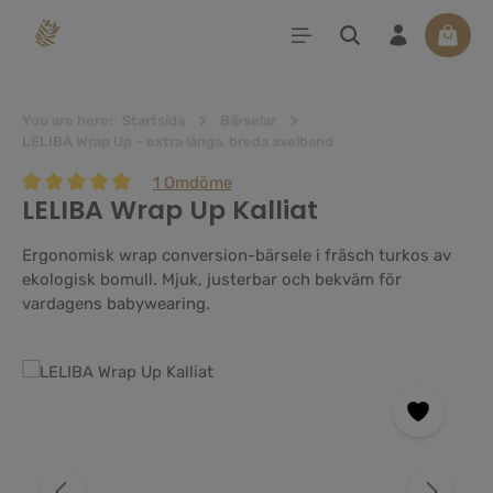
uvudinnehåll
Varuko
You are here:
Startsida
Bärselar
LELIBA Wrap Up – extra långa, breda axelband
1 Omdöme
LELIBA Wrap Up Kalliat
Genomsnittligt betyg på 5 av 5 stjärnor
Ergonomisk wrap conversion-bärsele i fräsch turkos av
ekologisk bomull. Mjuk, justerbar och bekväm för
vardagens babywearing.
Hoppa över bildgalleri