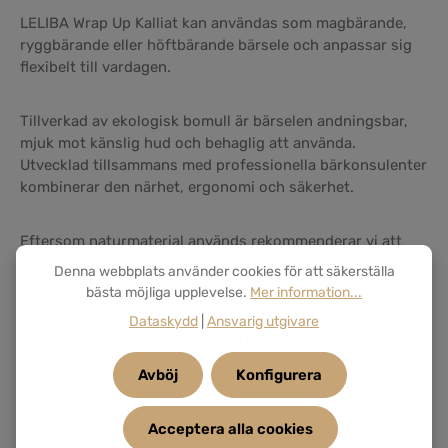
LELIBA Wrap Up Kalliat kan användas som magbärande,
ryggbärande eller höftbärande bärsele och anpassar sig
flexibelt till vardagen.
Tillverkad av ekologisk bomull är bärselen andningsbar,
mjuk mot känslig hud och behaglig att använda.
Utvecklad tillsammans med professionella bärkonsulenter
kombinerar den närhet, ergonomi och säkerhet.
Eftersom naturmaterial används rekommenderar vi att
undvika långvarigt direkt solljus för att minska risken för
Denna webbplats använder cookies för att säkerställa
blekning över tid.
bästa möjliga upplevelse.
Mer information...
Dataskydd
|
Ansvarig utgivare
Färg & design: Kalliat
Avböj
Konfigurera
Kalliat är en ljus och fräsch turkos nyans med en somrig
känsla. Färgen upplevs klar, vänlig och levande utan att
kännas stark. Den ger vardagen en lätt och frisk känsla
Acceptera alla cookies