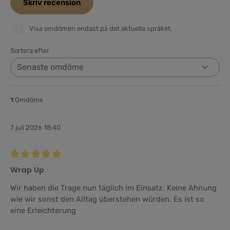
Skriv recension
Visa omdömen endast på det aktuella språket.
Sortera efter
1
Omdöme
7 juli 2026 18:40
Recension med betyg på 5 av 5 stjärnor
Wrap Up
Wir haben die Trage nun täglich im Einsatz. Keine Ahnung
wie wir sonst den Alltag überstehen würden. Es ist so
eine Erleichterung