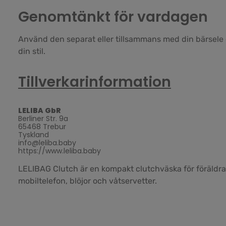
Genomtänkt för vardagen
Använd den separat eller tillsammans med din bärsele e
din stil.
Tillverkarinformation
LELIBA GbR
Berliner Str. 9a
65468 Trebur
Tyskland
info@leliba.baby
https://www.leliba.baby
LELIBAG Clutch är en kompakt clutchväska för föräldrar
mobiltelefon, blöjor och våtservetter.