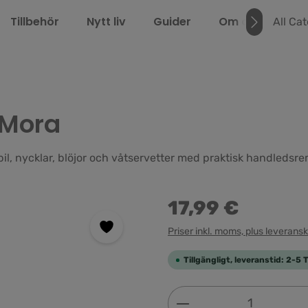
Tillbehör
Nytt liv
Guider
Om oss
LEL
All Ca
 Mora
bil, nycklar, blöjor och våtservetter med praktisk handledsre
17,99 €
Priser inkl. moms, plus leverans
Tillgängligt, leveranstid: 2-5 
Produktkvantitet: 