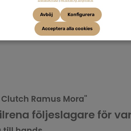
Avböj
Konfigurera
Acceptera alla cookies
G Clutch Ramus Mora"
tilrena följeslagare för 
 till hands