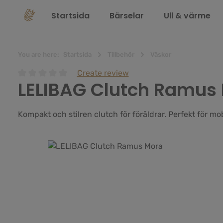
 sökning
Hoppa till huvudnavigering
Startsida
Bärselar
Ull & värme
You are here:
Startsida
Tillbehör
Väskor
Create review
LELIBAG Clutch Ramus
Genomsnittligt betyg på 0 av 5 stjärnor
Kompakt och stilren clutch för föräldrar. Perfekt för mo
Hoppa över bildgalleri