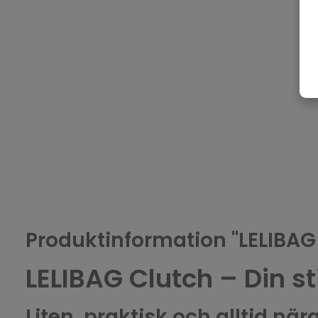
Produktinformation "LELIBA
LELIBAG Clutch – Din s
Liten, praktisk och alltid nära