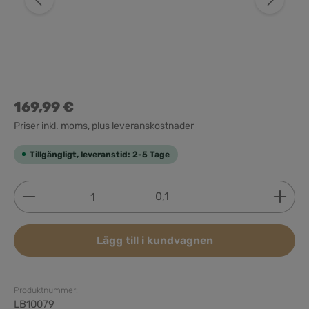
169,99 €
Priser inkl. moms, plus leveranskostnader
Tillgängligt, leveranstid: 2-5 Tage
Produktkvantitet: Ange önskat belopp eller använd 
0,1
Lägg till i kundvagnen
Produktnummer:
LB10079