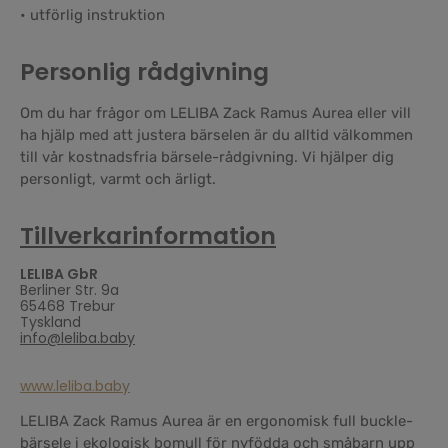
• utförlig instruktion
Personlig rådgivning
Om du har frågor om LELIBA Zack Ramus Aurea eller vill
ha hjälp med att justera bärselen är du alltid välkommen
till vår kostnadsfria bärsele-rådgivning. Vi hjälper dig
personligt, varmt och ärligt.
Tillverkarinformation
LELIBA GbR
Berliner Str. 9a
65468 Trebur
Tyskland
info@leliba.baby
www.leliba.baby
LELIBA Zack Ramus Aurea är en ergonomisk full buckle-
bärsele i ekologisk bomull för nyfödda och småbarn upp