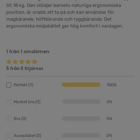
till 18 kg. Den stödjer barnets naturliga ergonomiska
position, är snabb att ta på och kan användas för
magbärande, höftbärande och ryggbärande. Det
ergonomiska midjebältet ger hög komfort i vardagen.
1 från 1 omdömen
5 från 5 Stjärnor
Genomsnittligt betyg på 5 av 5 stjärnor
Perfekt (1)
100%
Mycket bra (0)
0%
Bra (0)
0%
Acceptabel (0)
0%