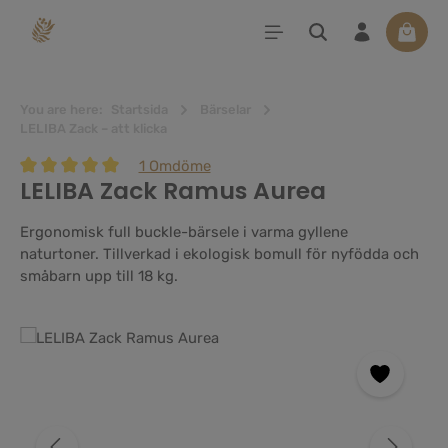
uvudinnehåll
Varuko
You are here:
Startsida
Bärselar
LELIBA Zack – att klicka
1 Omdöme
LELIBA Zack Ramus Aurea
Genomsnittligt betyg på 5 av 5 stjärnor
Ergonomisk full buckle-bärsele i varma gyllene
naturtoner. Tillverkad i ekologisk bomull för nyfödda och
småbarn upp till 18 kg.
Hoppa över bildgalleri