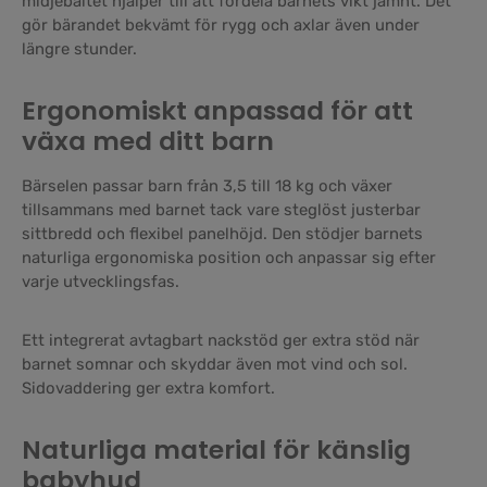
midjebältet hjälper till att fördela barnets vikt jämnt. Det
gör bärandet bekvämt för rygg och axlar även under
längre stunder.
Ergonomiskt anpassad för att
växa med ditt barn
Bärselen passar barn från 3,5 till 18 kg och växer
tillsammans med barnet tack vare steglöst justerbar
sittbredd och flexibel panelhöjd. Den stödjer barnets
naturliga ergonomiska position och anpassar sig efter
varje utvecklingsfas.
Ett integrerat avtagbart nackstöd ger extra stöd när
barnet somnar och skyddar även mot vind och sol.
Sidovaddering ger extra komfort.
Naturliga material för känslig
babyhud