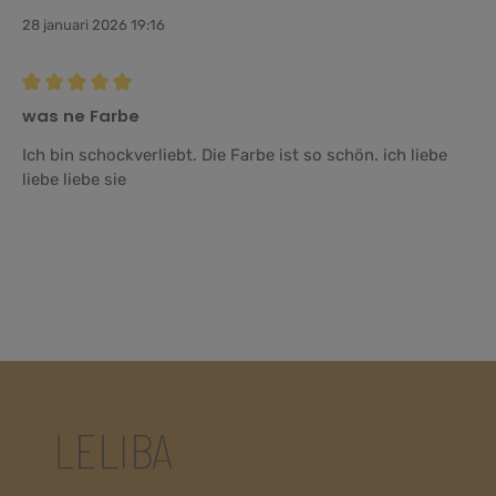
28 januari 2026 19:16
Recension med betyg på 5 av 5 stjärnor
was ne Farbe
Ich bin schockverliebt. Die Farbe ist so schön. ich liebe
liebe liebe sie