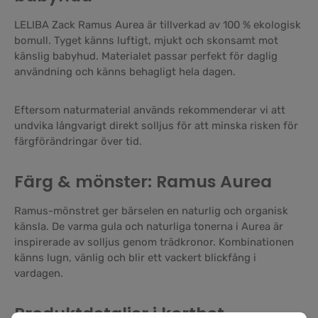
LELIBA Zack Ramus Aurea är tillverkad av 100 % ekologisk
bomull. Tyget känns luftigt, mjukt och skonsamt mot
känslig babyhud. Materialet passar perfekt för daglig
användning och känns behagligt hela dagen.
Eftersom naturmaterial används rekommenderar vi att
undvika långvarigt direkt solljus för att minska risken för
färgförändringar över tid.
Färg & mönster: Ramus Aurea
Ramus-mönstret ger bärselen en naturlig och organisk
känsla. De varma gula och naturliga tonerna i Aurea är
inspirerade av solljus genom trädkronor. Kombinationen
känns lugn, vänlig och blir ett vackert blickfång i
vardagen.
Produktdetaljer i korthet